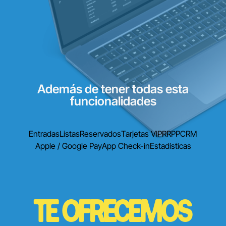
Además de tener todas esta
funcionalidades
Entradas
Listas
Reservados
Tarjetas VIP
RRPP
CRM
Apple / Google Pay
App Check-in
Estadísticas
TE OFRECEMOS