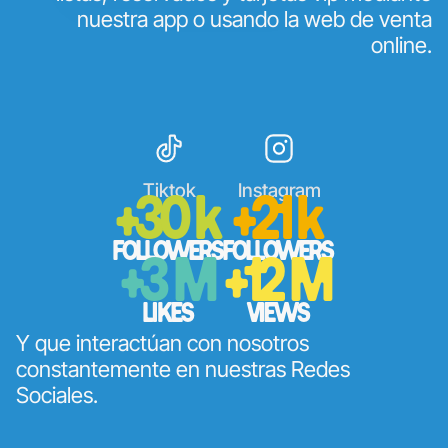
nuestra app o usando la web de venta
online.
Tiktok
Instagram
+30 k
+21 k
FOLLOWERS
FOLLOWERS
+3 M
+12 M
LIKES
VIEWS
Y que interactúan con nosotros
constantemente en nuestras Redes
Sociales.