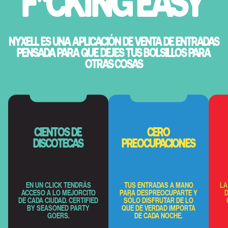
F*CKING EASY
NYXELL ES UNA APLICACIÓN DE VENTA DE ENTRADAS
PENSADA PARA QUE DEJES TUS BOLSILLOS PARA
OTRAS COSAS
CIENTOS DE
CERO
DISCOTECAS
PREOCUPACIONES
EN UN CLICK TENDRÁS
TUS ENTRADAS A MANO
LA
ACCESO A LO MEJORCITO
PARA DESPREOCUPARTE Y
D
DE CADA CIUDAD. CERTIFIED
SÓLO DISFRUTAR DE LO
BY SEASONED PARTY
QUE DE VERDAD IMPORTA
GOERS.
DE CADA NOCHE.