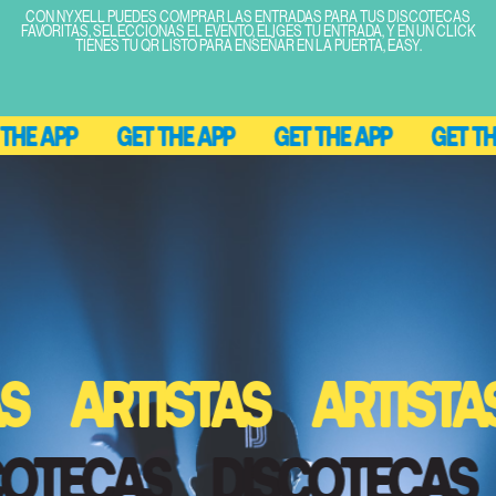
CON NYXELL PUEDES COMPRAR LAS ENTRADAS PARA TUS DISCOTECAS
FAVORITAS, SELECCIONAS EL EVENTO, ELIGES TU ENTRADA, Y EN UN CLICK
TIENES TU QR LISTO PARA ENSEÑAR EN LA PUERTA, EASY.
HE APP
GET THE APP
GET THE APP
GET THE
S
ARTISTAS
ARTISTA
SCOTECAS
DISCOTECAS