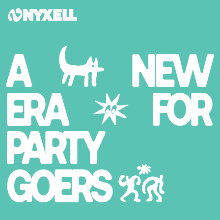
A
NEW
ERA
FOR
PARTY
GOERS