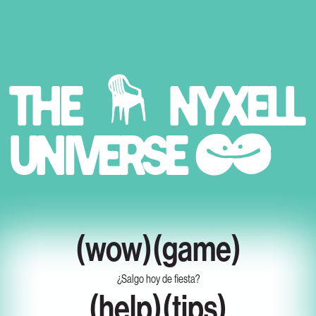
THE
NYXELL
UNIVERSE
(wow)(game)
¿Salgo hoy de fiesta?
(help)(tips)