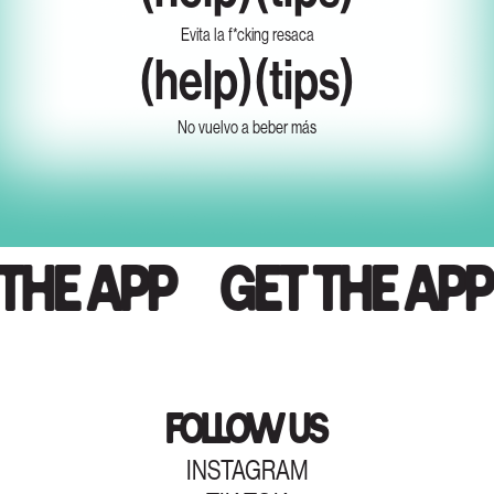
Evita la f*cking resaca
(help)(tips)
No vuelvo a beber más
HE APP
GET THE APP
FOLLOW US
INSTAGRAM